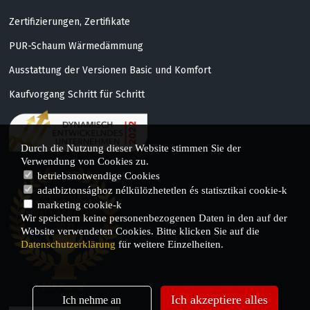
HIGH GLOSS WHITE
WOOD CARBON
CASHMERE
ASTI 1
Zertifizierungen, Zertifikate
NELSON OAK
ESTANA LIGHT OAK
OKAPI WALNUT
PUR-Schaum Wärmedämmung
GOLDEN OAK
POWDER
LIGHT GREY
Ausstattung der Versionen Basic und Komfort
METALLIC BROWN
Kaufvorgang Schritt für Schritt
SONOMA OAK
VOLCANIC BLACK
Durch die Nutzung dieser Website stimmen Sie der
Verwendung von Cookies zu.
betriebsnotwendige Cookies
adatbiztonsághoz nélkülözhetetlen és statisztikai cookie-k
marketing cookie-k
Wir speichern keine personenbezogenen Daten in den auf der
Website verwendeten Cookies. Bitte klicken Sie auf die
Datenschutzerklärung
für weitere Einzelheiten.
Ich akzeptiere alles
Ich nehme an